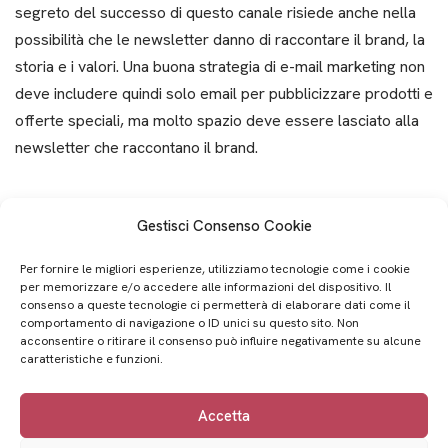
segreto del successo di questo canale risiede anche nella
possibilità che le newsletter danno di raccontare il brand, la
storia e i valori. Una buona strategia di e-mail marketing non
deve includere quindi solo email per pubblicizzare prodotti e
offerte speciali, ma molto spazio deve essere lasciato alla
newsletter che raccontano il brand.
Leggi tutto »
Gestisci Consenso Cookie
Per fornire le migliori esperienze, utilizziamo tecnologie come i cookie
per memorizzare e/o accedere alle informazioni del dispositivo. Il
1
2
3
…
5
Successivo »
consenso a queste tecnologie ci permetterà di elaborare dati come il
comportamento di navigazione o ID unici su questo sito. Non
acconsentire o ritirare il consenso può influire negativamente su alcune
caratteristiche e funzioni.
Brand identity - Progettazione cataloghi - Social media
Accetta
marketing - Email marketing - Web Design